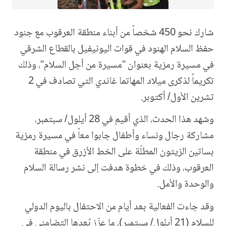
شارك نحو 450 شخصاً من أبناء منطقة العرقوب مع جنود
حفظ السلام الهنود في قوات اليونيفيل بالقطاع الشرقي
في مسيرة رمزية بعنوان "مسيرة من أجل السلام"، وذلك
تكريماً لذكرى ميلاد المهاتما غاندي التي تصادف في 2
تشرين الأول/ أكتوبر.
وشهد هذا الحدث، الذي أقيم في 28 أيلول/ سبتمبر،
مشاركة رجال ونساء وأطفال جابوا معاً في مسيرة رمزية
بساتين الزيتون المطلّة على الخط الأزرق في منطقة
العرقوب، وذلك في خطوة هدفت إلى نشر رسالة السلام
والوحدة والأمل.
وقد جاءت الفعالية بعد أيام من الاحتفال باليوم الدولي
للسلام (21 أيلول/ سبتمبر)، ما عزّز بُعدها التضامني في