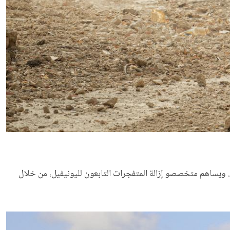
. ويساهم متخصصو إزالة المتفجرات التابعون لليونيفيل، من خلال