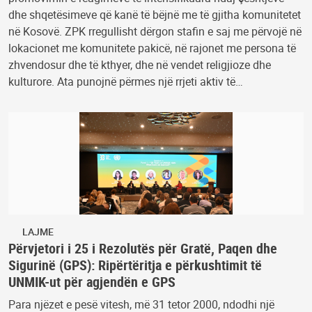
dhe shqetësimeve që kanë të bëjnë me të gjitha komunitetet
në Kosovë. ZPK rregullisht dërgon stafin e saj me përvojë në
lokacionet me komunitete pakicë, në rajonet me persona të
zhvendosur dhe të kthyer, dhe në vendet religjioze dhe
kulturore. Ata punojnë përmes një rrjeti aktiv të…
LAJME
Përvjetori i 25 i Rezolutës për Gratë, Paqen dhe
Sigurinë (GPS): Ripërtëritja e përkushtimit të
UNMIK-ut për agjendën e GPS
Para njëzet e pesë vitesh, më 31 tetor 2000, ndodhi një