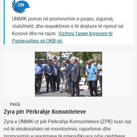
UNMIK punon në promovimin e paqes, sigurisë,
stabilitetit, dhe respektimin e të drejtave të njeriut në
Kosovë dhe në rajon.
Vizitoni faqen kryesore të
Paqeruajtjes së OKB-së.
PAGE
Zyra për Përkrahje Komuniteteve
Zyra e UNMIK-ut për Përkrahje Komuniteteve (ZPK) luan një
rol të rëndësishëm në monitorimin, raportimin dhe
promovimin e reagimeve të intensifikuara ndaj çështjeve