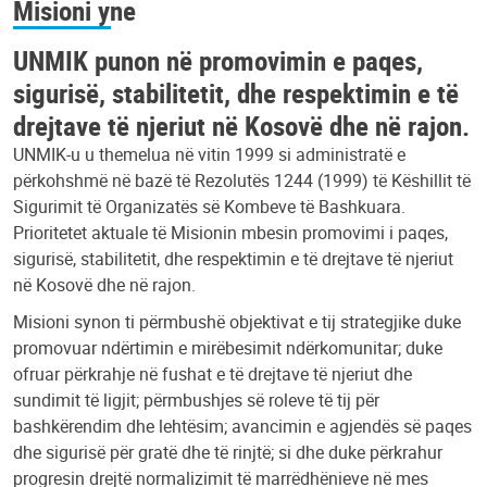
Misioni yne
UNMIK punon në promovimin e paqes,
sigurisë, stabilitetit, dhe respektimin e të
drejtave të njeriut në Kosovë dhe në rajon.
UNMIK-u u themelua në vitin 1999 si administratë e
përkohshmë në bazë të Rezolutës 1244 (1999) të Këshillit të
Sigurimit të Organizatës së Kombeve të Bashkuara.
Prioritetet aktuale të Misionin mbesin promovimi i paqes,
sigurisë, stabilitetit, dhe respektimin e të drejtave të njeriut
në Kosovë dhe në rajon.
Misioni synon ti përmbushë objektivat e tij strategjike duke
promovuar ndërtimin e mirëbesimit ndërkomunitar; duke
ofruar përkrahje në fushat e të drejtave të njeriut dhe
sundimit të ligjit; përmbushjes së roleve të tij për
bashkërendim dhe lehtësim; avancimin e agjendës së paqes
dhe sigurisë për gratë dhe të rinjtë; si dhe duke përkrahur
progresin drejtë normalizimit të marrëdhënieve në mes