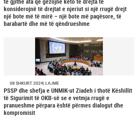
të gjithë ata që gëzojnë këto të drejta të
konsiderojnë të drejtat e njeriut si një rrugë drejt
një bote më të mirë – një bote më paqësore, të
barabartë dhe më të qëndrueshme
08 SHKURT 2024
LAJME
PSSP dhe shefja e UNMIK-ut Ziadeh i thotë Këshillit
të Sigurimit të OKB-së se e vetmja rrugë e
pranueshme përpara është përmes dialogut dhe
kompromisit