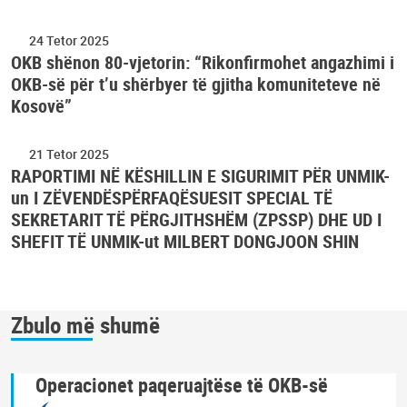
24 Tetor 2025
OKB shënon 80-vjetorin: “Rikonfirmohet angazhimi i
OKB-së për t’u shërbyer të gjitha komuniteteve në
Kosovë”
21 Tetor 2025
RAPORTIMI NË KËSHILLIN E SIGURIMIT PËR UNMIK-
un I ZËVENDËSPËRFAQËSUESIT SPECIAL TË
SEKRETARIT TË PËRGJITHSHËM (ZPSSP) DHE UD I
SHEFIT TË UNMIK-ut MILBERT DONGJOON SHIN
Zbulo më shumë
Operacionet paqeruajtëse të OKB-së