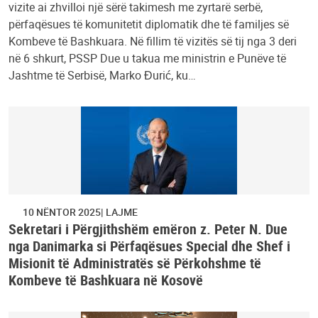
vizite ai zhvilloi një sërë takimesh me zyrtarë serbë,
përfaqësues të komunitetit diplomatik dhe të familjes së
Kombeve të Bashkuara. Në fillim të vizitës së tij nga 3 deri
në 6 shkurt, PSSP Due u takua me ministrin e Punëve të
Jashtme të Serbisë, Marko Đurić, ku…
10 NËNTOR 2025
LAJME
Sekretari i Përgjithshëm emëron z. Peter N. Due
nga Danimarka si Përfaqësues Special dhe Shef i
Misionit të Administratës së Përkohshme të
Kombeve të Bashkuara në Kosovë