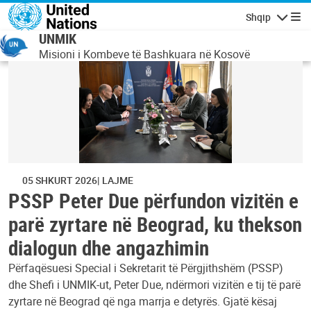
Skip to main content
Shqip
Lundrimi
UNMIK
Misioni i Kombeve të Bashkuara në Kosovë
05 SHKURT 2026
LAJME
PSSP Peter Due përfundon vizitën e
parë zyrtare në Beograd, ku thekson
dialogun dhe angazhimin
Përfaqësuesi Special i Sekretarit të Përgjithshëm (PSSP)
dhe Shefi i UNMIK-ut, Peter Due, ndërmori vizitën e tij të parë
zyrtare në Beograd që nga marrja e detyrës. Gjatë kësaj