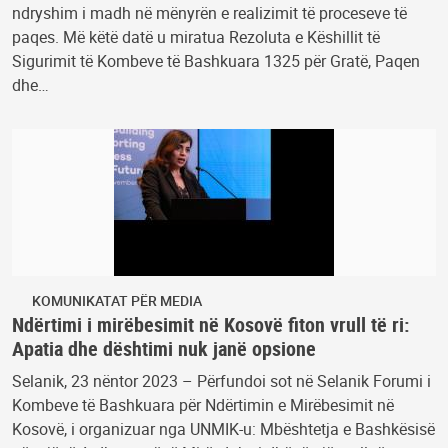
ndryshim i madh në mënyrën e realizimit të proceseve të
paqes. Më këtë datë u miratua Rezoluta e Këshillit të
Sigurimit të Kombeve të Bashkuara 1325 për Gratë, Paqen
dhe…
KOMUNIKATAT PËR MEDIA
Ndërtimi i mirëbesimit në Kosovë fiton vrull të ri:
Apatia dhe dështimi nuk janë opsione
Selanik, 23 nëntor 2023 – Përfundoi sot në Selanik Forumi i
Kombeve të Bashkuara për Ndërtimin e Mirëbesimit në
Kosovë, i organizuar nga UNMIK-u: Mbështetja e Bashkësisë