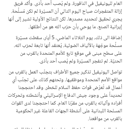
العام لليونيفيل في الناقورة، ولم يُصب أحد بأذى. وأكد فريق
إزالة المتفجرات صباح اليوم التالي أن المسيّرة لم تكن مُسلّحة.
يجري تحقيق لتحديد مصدرها، لكن النتائج الأولية تشير إلى أنها
إيرانية الصنع، ما يوحي بأن حزب الله هو من أطلقها.
إضافة الى ذلك، يوم الثلاثاء الماضي، 5 أيار، سقطت مسيّرة
مسلّحة موجّهة بالألياف الضوئية، يُعتقد أنها تابعة لحزب الله،
على سطح مبنى في موقع تابع للأمم المتحدة بالقرب من
الحنيّة. لم تنفجر المسيّرة ولم يُصب أحد بأذى.
تواصل اليونيفيل تذكير جميع الأطراف بتجنّب العمل بالقرب من
مواقع الأمم المتحدة وموظفيها، وتحثهم كذلك على تجنّب أي
أعمال قد تُعرّض قوات حفظ السلام للخطر. وقد احتججنا
تحديداً على وجود جيش الدفاع الإسرائيلي وأنشطته وتحركات
أفراده وآلياته بالقرب من مقرّنا العام. كما احتججنا لدى القوات
المسلحة اللبنانية على أنشطة الجهات الفاعلة غير الحكومية
بالقرب من مواقعنا.