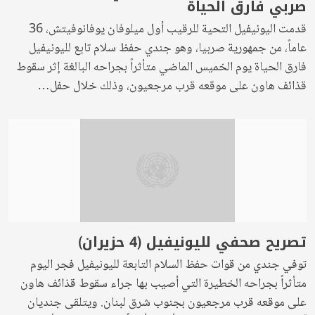
صربي فارق الحياة
قدمت اليونيفيل التحية للرقيب أول ميلوفان يوفانوفيتش، 36
عاماً، من جمهورية صربيا، وهو جندي حفظ سلام تابع لليونيفيل
فارق الحياة يوم الخميس الماضي متأثراً بجراحه البالغة إثر سقوط
قذائف هاون على موقعه قرب مرجعيون، وذلك خلال حفل…
تصريح صحفي لليونيفيل (4 حزيران)
توفي جندي من قوات حفظ السلام التابعة لليونيفيل فجر اليوم
متأثراً بجراحه الخطيرة التي أصيب بها جراء سقوط قذائف هاون
على موقعه قرب مرجعيون بجنوب شرق لبنان. ويتلقى جنديان