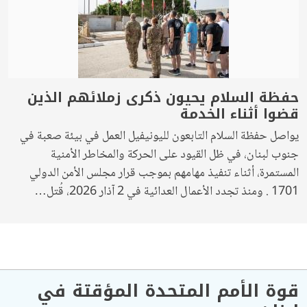
حفظة السلام يحيون ذكرى زملائهم الذين
قضوا أثناء الخدمة
يواصل حفظة السلام التابعون لليونيفيل العمل في بيئة صعبة في
جنوب لبنان، في ظل القيود على الحركة والمخاطر الأمنية
المستمرة، أثناء تنفيذ مهامهم بموجب قرار مجلس الأمن الدولي
1701 . ومنذ تجدد الأعمال العدائية في 2 آذار 2026، قُتل…
قوة الأمم المتحدة المؤقتة في