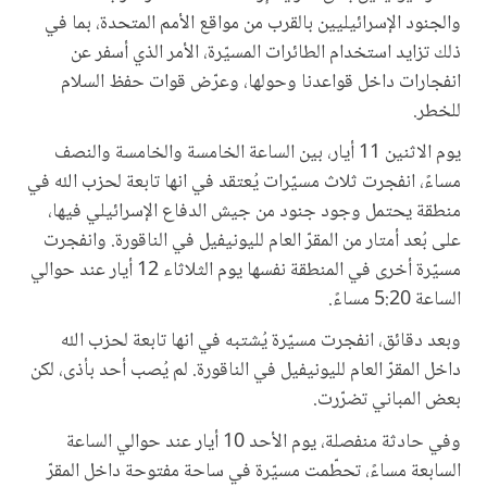
والجنود الإسرائيليين بالقرب من مواقع الأمم المتحدة، بما في
ذلك تزايد استخدام الطائرات المسيّرة، الأمر الذي أسفر عن
انفجارات داخل قواعدنا وحولها، وعرّض قوات حفظ السلام
للخطر.
يوم الاثنين 11 أيار، بين الساعة الخامسة والخامسة والنصف
مساءً، انفجرت ثلاث مسيّرات يُعتقد في انها تابعة لحزب الله في
منطقة يحتمل وجود جنود من جيش الدفاع الإسرائيلي فيها،
على بُعد أمتار من المقرّ العام لليونيفيل في الناقورة. وانفجرت
مسيّرة أخرى في المنطقة نفسها يوم الثلاثاء 12 أيار عند حوالي
الساعة 5:20 مساءً.
وبعد دقائق، انفجرت مسيّرة يُشتبه في انها تابعة لحزب الله
داخل المقرّ العام لليونيفيل في الناقورة. لم يُصب أحد بأذى، لكن
بعض المباني تضرّرت.
وفي حادثة منفصلة، يوم الأحد 10 أيار عند حوالي الساعة
السابعة مساءً، تحطّمت مسيّرة في ساحة مفتوحة داخل المقرّ