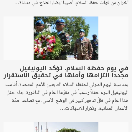
آخران من قوات حفظ السلام، أصيبا أيضاً، العلاج في منشأة…
في يوم حفظة السلام، تؤكد اليونيفيل
مجدداً التزامها وأملها في تحقيق الاستقرار
بمناسبة اليوم الدولي لحفظة السلام التابعين للأمم المتحدة، أقامت
اليونيفيل اليوم حفلاً رسمياً في مقرّها العام في الناقورة. جاء حفل
هذا العام في ظلّ تدهور كبير في الوضع الأمني، مع تصاعد حدّة
الأعمال العدائية، وتكرار الانتهاكات…