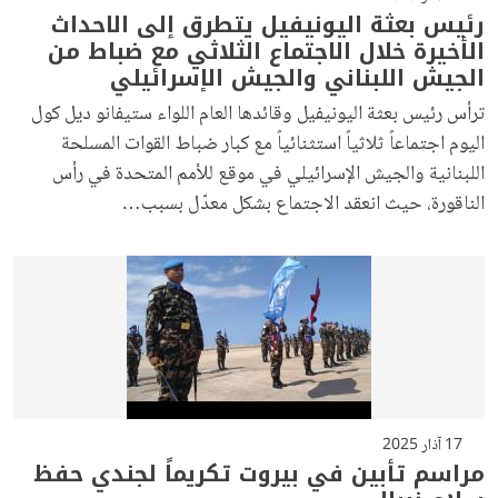
رئيس بعثة اليونيفيل يتطرق إلى الاحداث
الأخيرة خلال الاجتماع الثلاثي مع ضباط من
الجيش اللبناني والجيش الإسرائيلي
ترأس رئيس بعثة اليونيفيل وقائدها العام اللواء ستيفانو ديل كول
اليوم اجتماعاً ثلاثياً استثنائياً مع كبار ضباط القوات المسلحة
اللبنانية والجيش الإسرائيلي في موقع للأمم المتحدة في رأس
الناقورة، حيث انعقد الاجتماع بشكل معدّل بسبب…
17 آذار 2025
مراسم تأبين في بيروت تكريماً لجندي حفظ